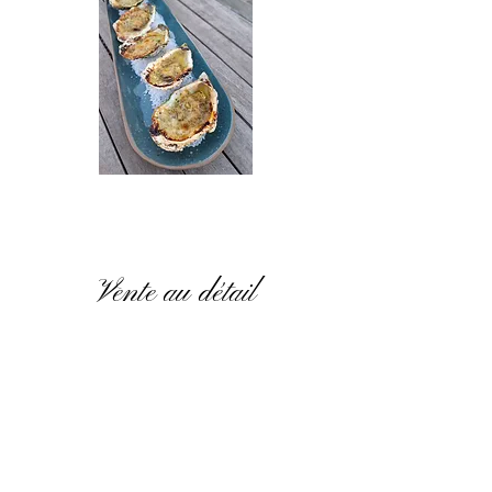
Vente au détail
Huitres de bouzigues
Huitres de camargue
Huitres Gilardeau n°3
Moules
Amandes de mer