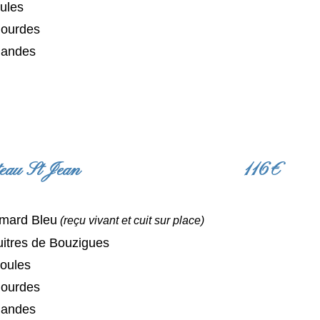
ules
lourdes
andes
lateau St Jean 116€
mard Bleu
(reçu vivant et c
uit sur place)
uitres de Bouzigues
oules
lourdes
andes