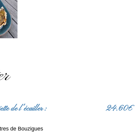
er
siette de l'écailler : 24.60€
itres de Bouzigues