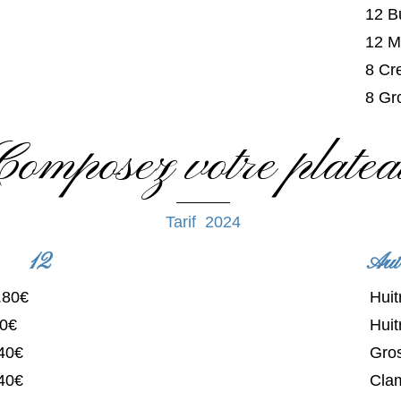
12 B
12 M
8 Cr
8 Gr
Composez votre plate
Tarif 2024
12
Aut
80€
Hu
€
Hu
0€
Gr
0€
Cl