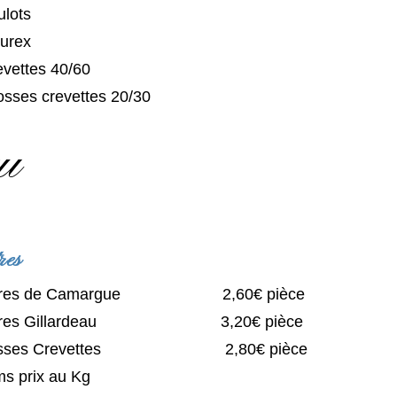
ulots
urex
evettes 40/60
osses crevettes 20/30
au
res
itres de Camargue 2,60€ pièce
itres Gillardeau 3,20€ pièce
osses Crevettes 2,80€ pièce
ams prix au Kg