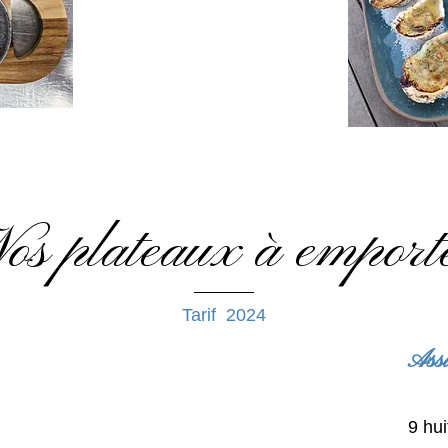
os plateaux à emport
Tarif 2024
As
9 hu