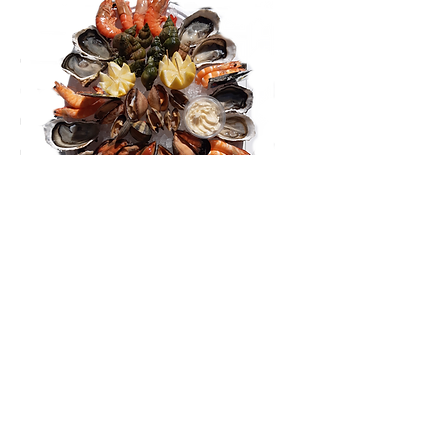
plateau 2 personnes
4 Grosses crevettes 20/30
12 huitres de Bouzigues
12 moules
4 palourdes et 4 amandes